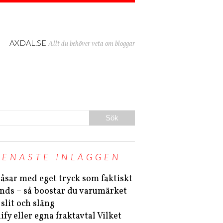
AXDAL.SE
Allt du behöver veta om bloggar
SENASTE INLÄGGEN
åsar med eget tryck som faktiskt
nds – så boostar du varumärket
 slit och släng
ify eller egna fraktavtal Vilket