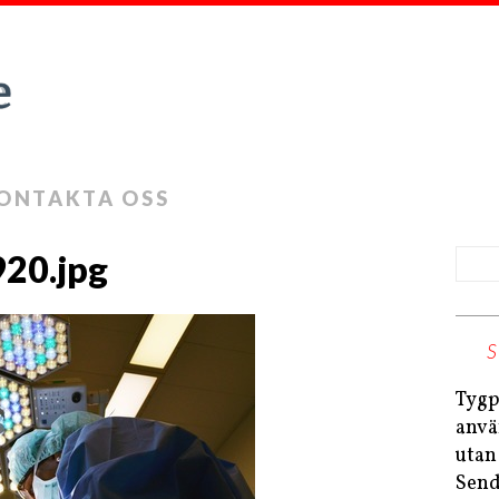
ONTAKTA OSS
20.jpg
Tygp
anvä
utan
Send