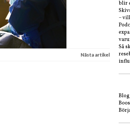
blir
Skiv
– vi
Podc
expa
var
Så s
rese
infl
Blog
Boos
Börj