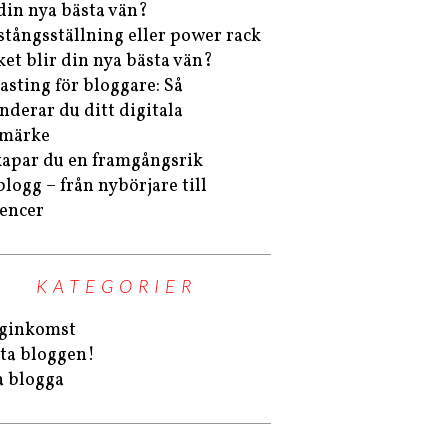
 din nya bästa vän?
stångsställning eller power rack
lket blir din nya bästa vän?
asting för bloggare: Så
nderar du ditt digitala
umärke
kapar du en framgångsrik
blogg – från nybörjare till
uencer
KATEGORIER
ginkomst
ta bloggen!
a blogga