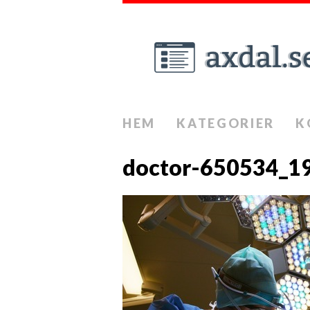
HEM
KATEGORIER
K
doctor-650534_19