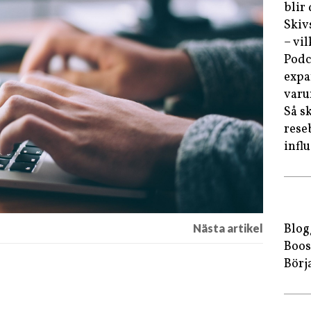
blir
Skiv
– vi
Podc
expa
var
Så s
rese
infl
Blog
Boos
Börj