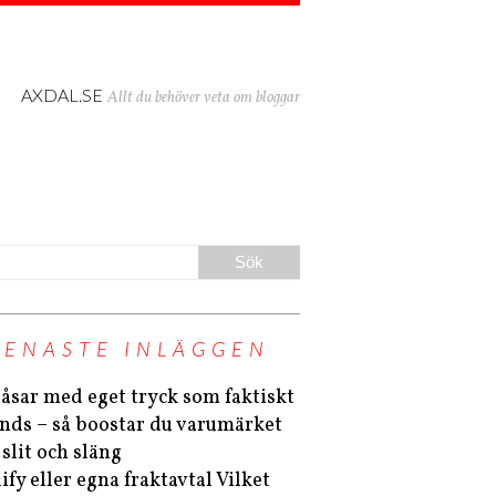
AXDAL.SE
Allt du behöver veta om bloggar
SENASTE INLÄGGEN
åsar med eget tryck som faktiskt
nds – så boostar du varumärket
 slit och släng
ify eller egna fraktavtal Vilket