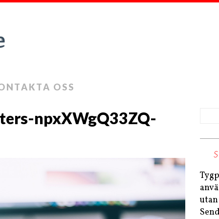
ONTAKTA OSS
peters-npxXWgQ33ZQ-
Tygp
anvä
utan
Send