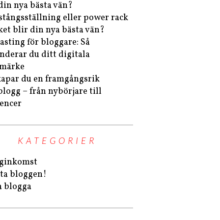
 din nya bästa vän?
stångsställning eller power rack
lket blir din nya bästa vän?
asting för bloggare: Så
nderar du ditt digitala
umärke
kapar du en framgångsrik
blogg – från nybörjare till
uencer
KATEGORIER
ginkomst
ta bloggen!
a blogga