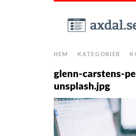
HEM
KATEGORIER
K
glenn-carstens-
unsplash.jpg