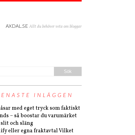
AXDAL.SE
Allt du behöver veta om bloggar
SENASTE INLÄGGEN
åsar med eget tryck som faktiskt
nds – så boostar du varumärket
 slit och släng
ify eller egna fraktavtal Vilket