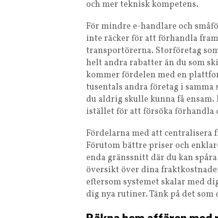
och mer teknisk kompetens.
För mindre e-handlare och småför
inte räcker för att förhandla fra
transportörerna. Storföretag som 
helt andra rabatter än du som sk
kommer fördelen med en plattfo
tusentals andra företag i samma s
du aldrig skulle kunna få ensam. 
istället för att försöka förhandl
Fördelarna med att centralisera 
Förutom bättre priser och enklare
enda gränssnitt där du kan spåra 
översikt över dina fraktkostnader.
eftersom systemet skalar med dig
dig nya rutiner. Tänk på det som 
Räkna hem affären med r