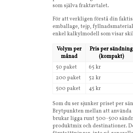
som själva fraktavtalet.
För att verkligen förstå din fakt
emballage, tejp, fyllnadsmateria
enkel kalkylmodell som visar ski
Volym per
Pris per sändning
månad
(kompakt)
50 paket
65 kr
200 paket
52 kr
500 paket
45 kr
Som du ser sjunker priset per sä
Brytpunkten mellan att använda e
brukar ligga runt 300-500 sändn
produktmix och destinationer. Det