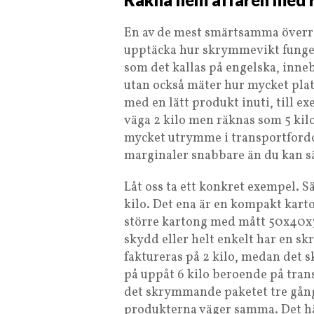
En av de mest smärtsamma överra
upptäcka hur skrymmevikt funger
som det kallas på engelska, inneb
utan också mäter hur mycket plat
med en lätt produkt inuti, till e
väga 2 kilo men räknas som 5 kilo
mycket utrymme i transportfordon
marginaler snabbare än du kan s
Låt oss ta ett konkret exempel. S
kilo. Det ena är en kompakt kar
större kartong med mått 50x40x3
skydd eller helt enkelt har en 
faktureras på 2 kilo, medan det
på uppåt 6 kilo beroende på tran
det skrymmande paketet tre gånge
produkterna väger samma. Det här