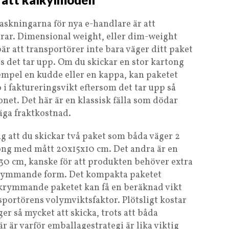
skningarna för nya e-handlare är att
ar. Dimensional weight, eller dim-weight
är att transportörer inte bara väger ditt paket
s det tar upp. Om du skickar en stor kartong
xempel en kudde eller en kappa, kan paketet
 i faktureringsvikt eftersom det tar upp så
et. Det här är en klassisk fälla som dödar
äga fraktkostnad.
äg att du skickar två paket som båda väger 2
tong med mått 20x15x10 cm. Det andra är en
0 cm, kanske för att produkten behöver extra
skrymmande form. Det kompakta paketet
 skrymmande paketet kan få en beräknad vikt
sportörens volymviktsfaktor. Plötsligt kostar
r så mycket att skicka, trots att båda
 är varför emballagestrategi är lika viktig