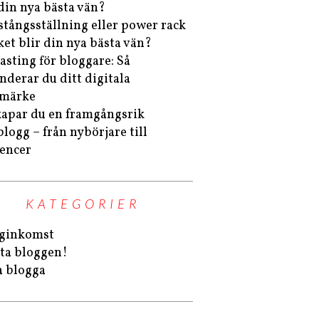
 din nya bästa vän?
stångsställning eller power rack
lket blir din nya bästa vän?
asting för bloggare: Så
nderar du ditt digitala
umärke
kapar du en framgångsrik
blogg – från nybörjare till
uencer
KATEGORIER
ginkomst
ta bloggen!
a blogga