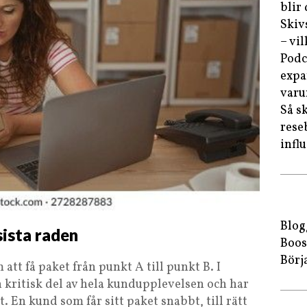
blir
Skiv
– vi
Podc
expa
var
Så s
rese
infl
Blog
sista raden
Boos
Börj
att få paket från punkt A till punkt B. I
 kritisk del av hela kundupplevelsen och har
 En kund som får sitt paket snabbt, till rätt