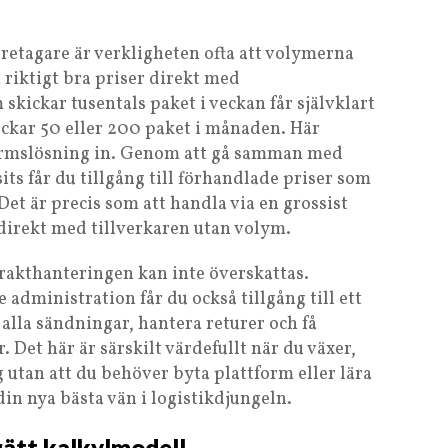
etagare är verkligheten ofta att volymerna
m riktigt bra priser direkt med
skickar tusentals paket i veckan får självklart
ickar 50 eller 200 paket i månaden. Här
rmslösning in. Genom att gå samman med
its får du tillgång till förhandlade priser som
Det är precis som att handla via en grossist
a direkt med tillverkaren utan volym.
frakthanteringen kan inte överskattas.
 administration får du också tillgång till ett
alla sändningar, hantera returer och få
 Det här är särskilt värdefullt när du växer,
 utan att du behöver byta plattform eller lära
din nya bästa vän i logistikdjungeln.
ätt kalkylmodell