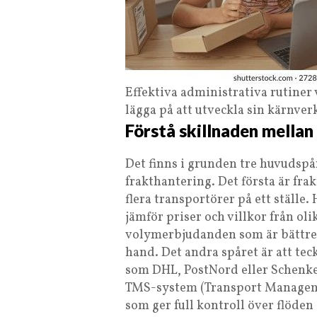
Effektiva administrativa rutiner
lägga på att utveckla sin kärnve
Förstå skillnaden mellan
Det finns i grunden tre huvudspår
frakthantering. Det första är fr
flera transportörer på ett ställe.
jämför priser och villkor från ol
volymerbjudanden som är bättre ä
hand. Det andra spåret är att te
som DHL, PostNord eller Schenker
TMS-system (Transport Manageme
som ger full kontroll över flöde