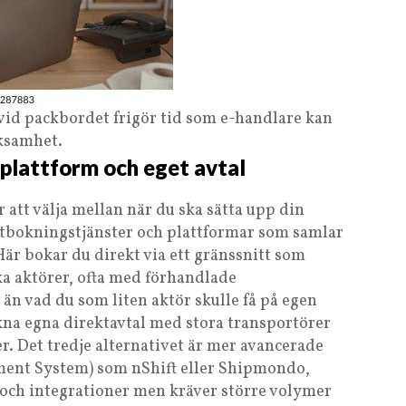
 vid packbordet frigör tid som e-handlare kan
rksamhet.
 plattform och eget avtal
 att välja mellan när du ska sätta upp din
aktbokningstjänster och plattformar som samlar
 Här bokar du direkt via ett gränssnitt som
ika aktörer, ofta med förhandlade
n vad du som liten aktör skulle få på egen
ckna egna direktavtal med stora transportörer
. Det tredje alternativet är mer avancerade
nt System) som nShift eller Shipmondo,
n och integrationer men kräver större volymer